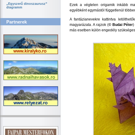
„Egyszerű dinoszaurusz”
Ezek a végtelen origamik inkább mat
diagramm
egyébként egymástól függetlenül többen i
A fantázianevekre kattintva letölthet
Partnerek
magyarázata. A rajzok (
© Budai Péter
)
más esetben külön engedély szükséges