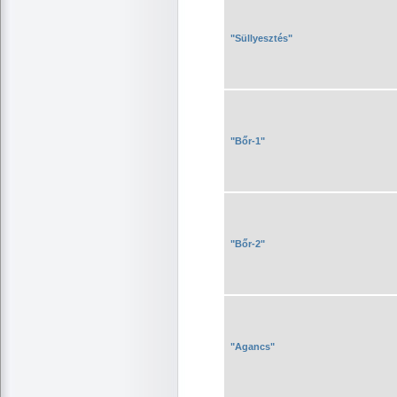
"Süllyesztés"
"Bőr-1"
"Bőr-2"
"Agancs"