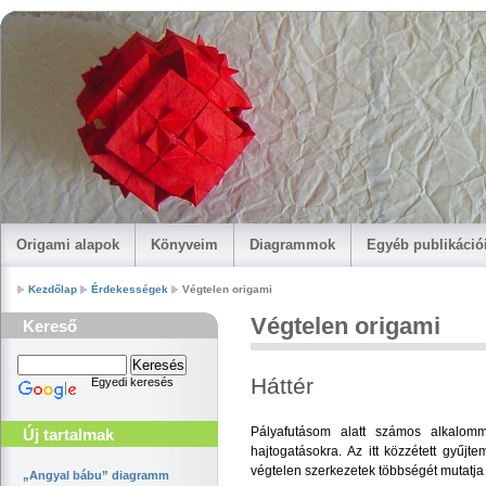
Origami alapok
Könyveim
Diagrammok
Egyéb publikáci
Kezdőlap
Érdekességek
Végtelen origami
Végtelen origami
Kereső
Háttér
Egyedi keresés
Pályafutásom alatt számos alkalomm
Új tartalmak
hajtogatásokra. Az itt közzétett gyűj
végtelen szerkezetek többségét mutatja
„Angyal bábu” diagramm