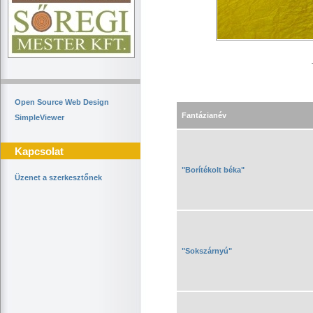
Open Source Web Design
Fantázianév
SimpleViewer
Kapcsolat
"Borítékolt béka"
Üzenet a szerkesztőnek
"Sokszárnyú"