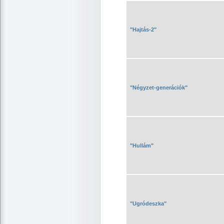
"Hajtás-2"
"Négyzet-generációk"
"Hullám"
"Ugródeszka"