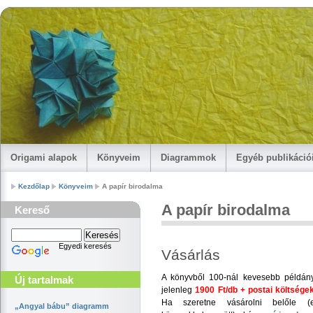
Origami alapok
Könyveim
Diagrammok
Egyéb publikáci
Kezdőlap
Könyveim
A papír birodalma
A papír birodalma
Kereső
Egyedi keresés
Vásárlás
A könyvből 100-nál kevesebb példány
Új tartalmak
jelenleg
1900 Ft/db + postai költsége
Ha szeretne vásárolni belőle (e
„Angyal bábu” diagramm