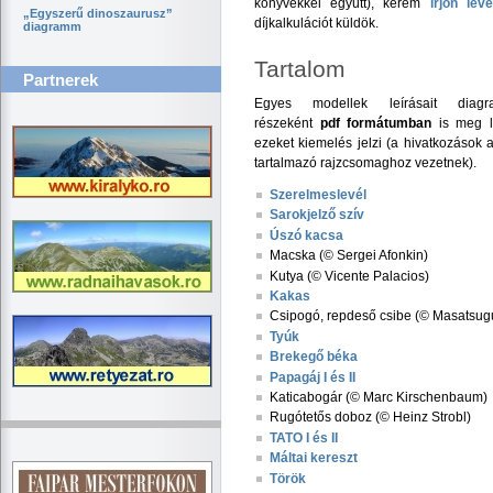
könyvekkel együtt), kérem
írjon leve
„Egyszerű dinoszaurusz”
díjkalkulációt küldök.
diagramm
Tartalom
Partnerek
Egyes modellek leírásait diagr
részeként
pdf formátumban
is meg le
ezeket kiemelés jelzi (a hivatkozások a
tartalmazó rajzcsomaghoz vezetnek).
Szerelmeslevél
Sarokjelző szív
Úszó kacsa
Macska (© Sergei Afonkin)
Kutya (© Vicente Palacios)
Kakas
Csipogó, repdeső csibe (© Masatsug
Tyúk
Brekegő béka
Papagáj I és II
Katicabogár (© Marc Kirschenbaum)
Rugótetős doboz (© Heinz Strobl)
TATO I és II
Máltai kereszt
Török