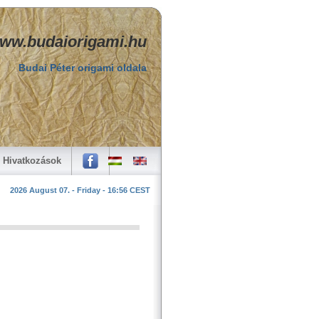
ww.budaiorigami.hu
Budai Péter origami oldala
Hivatkozások
2026 August 07. - Friday - 16:56 CEST