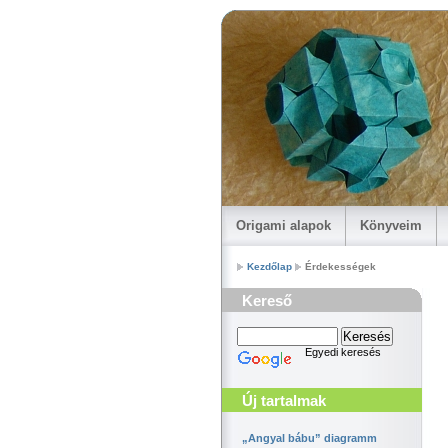
Origami alapok
Könyveim
Kezdőlap
Érdekességek
Kereső
Egyedi keresés
Új tartalmak
„Angyal bábu” diagramm