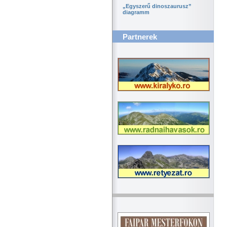
„Egyszerű dinoszaurusz”
diagramm
Partnerek