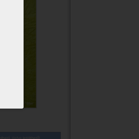
lható
, illetve
letölthető
!