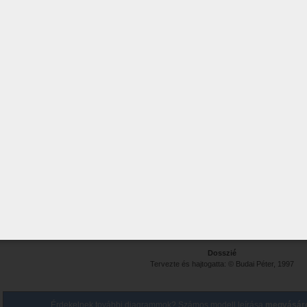
Dosszié
Tervezte és hajtogatta: © Budai Péter, 1997
Érdekelnek további diagrammok? Számos modell leírása
megvásáro