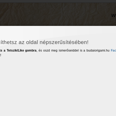
w
íthetsz az oldal népszerűsítésében!
ts a Tetszik/Like gombra
, és oszd meg ismerőseiddel is a budaiorigami.hu
Fa
!
Diagrammok
Egyéb publikációim
Érdekességek
Galéria
záférhető
Dosszié
Dosszié
Az alábbi diagramm
kizárólag személyes használatra
Minden más esetben a hozzájárulásom szükség