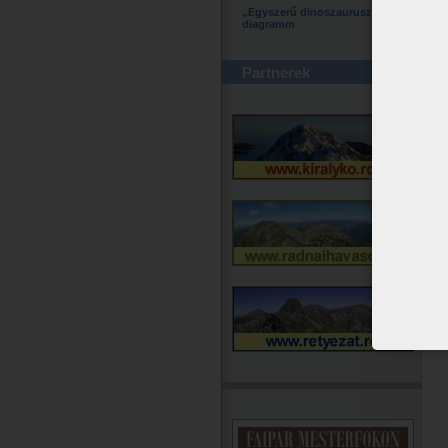
„Egyszerű dinoszaurusz”
diagramm
Partnerek