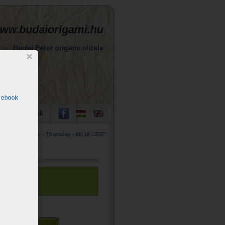
ww.budaiorigami.hu
Budai Péter origami oldala
×
cebook
Hivatkozások
2026 August 06. - Thursday - 06:18 CEST
tölthető le!
es.