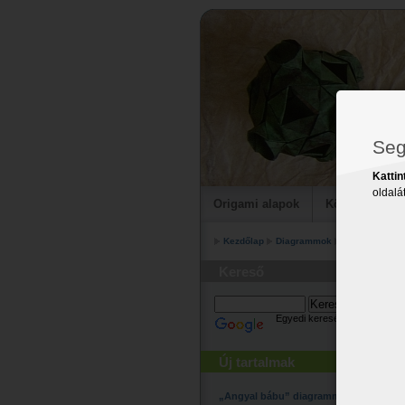
Seg
Kattin
oldalát
Origami alapok
Könyveim
Kezdőlap
Diagrammok
Szabadon hoz
Kereső
Egyedi keresés
Új tartalmak
„Angyal bábu” diagramm