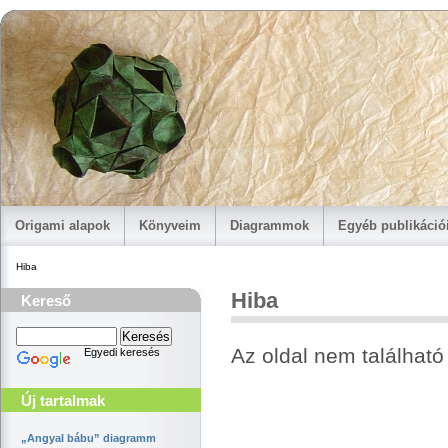
Origami alapok
Könyveim
Diagrammok
Egyéb publikáci
Hiba
Hiba
Kereső
Az oldal nem található 
Egyedi keresés
Új tartalmak
„Angyal bábu” diagramm