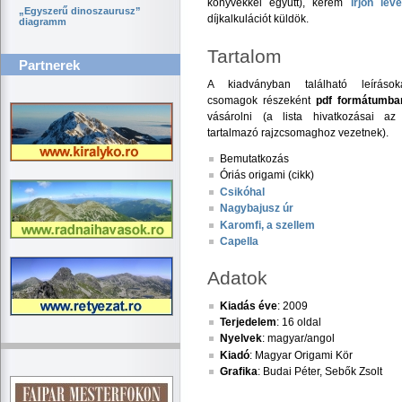
könyvekkel együtt), kérem
írjon leve
„Egyszerű dinoszaurusz”
díjkalkulációt küldök.
diagramm
Tartalom
Partnerek
A kiadványban található leíráso
csomagok részeként
pdf formátumba
vásárolni (a lista hivatkozásai az
tartalmazó rajzcsomaghoz vezetnek).
Bemutatkozás
Óriás origami (cikk)
Csikóhal
Nagybajusz úr
Karomfi, a szellem
Capella
Adatok
Kiadás éve
: 2009
Terjedelem
: 16 oldal
Nyelvek
: magyar/angol
Kiadó
: Magyar Origami Kör
Grafika
: Budai Péter, Sebők Zsolt