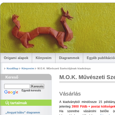
Origami alapok
Könyveim
Diagrammok
Egyéb publikáci
Kezdőlap
Könyveim
M.O.K. Művészeti Szekciójának kiadványa
M.O.K. Művészeti Sz
Kereső
Egyedi keresés
Vásárlás
A kiadványból mindössze 15 példány
Új tartalmak
jelenleg
3900 Ft/db + postai költsége
Ha szeretne vásárolni belőle (e
„Angyal bábu” diagramm